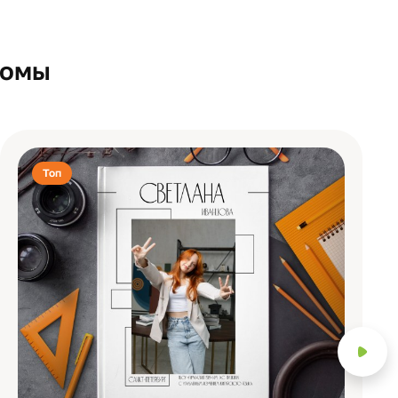
бомы
Топ