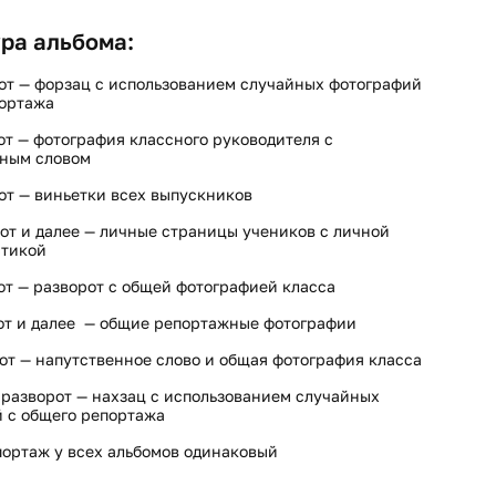
ра альбома:
от — форзац с использованием случайных фотографий
портажа
от — фотография классного руководителя с
нным словом
от — виньетки всех выпускников
от и далее — личные страницы учеников с личной
стикой
от — разворот с общей фотографией класса
от и далее — общие репортажные фотографии
от — напутственное слово и общая фотография класса
разворот — нахзац с использованием случайных
 с общего репортажа
ортаж у всех альбомов одинаковый