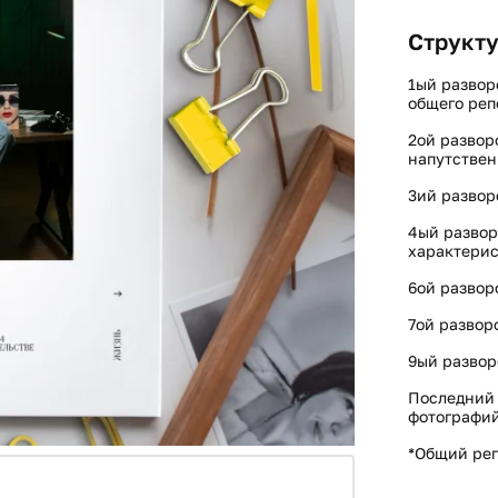
Структу
1ый развор
общего ре
2ой развор
напутстве
3ий развор
4ый развор
характери
6ой развор
7ой развор
9ый развор
Последний 
фотографий
*Общий реп