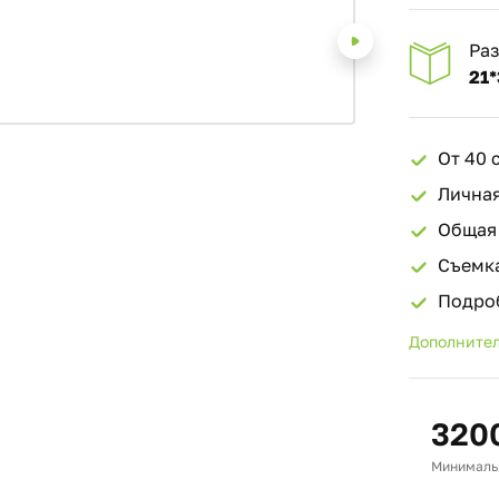
Ра
21*
От 40 
Личная
Общая 
Съемка
Подро
Дополнител
320
Минимальн