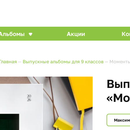
Альбомы
Акции
Ко
Главная
—
Выпускные альбомы для 9 классов
—
Момент
Вып
«Мо
Макси