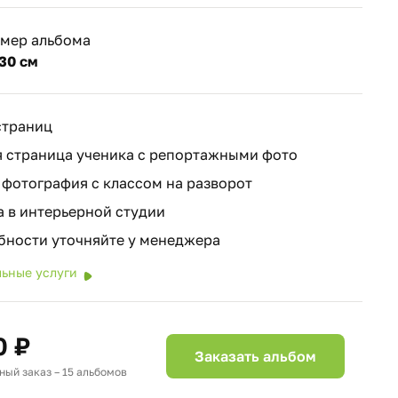
змер альбома
30 см
страниц
 страница ученика с репортажными фото
фотография с классом на разворот
 в интерьерной студии
бности уточняйте у менеджера
ьные услуги
0 ₽
Заказать альбом
ый заказ – 15 альбомов