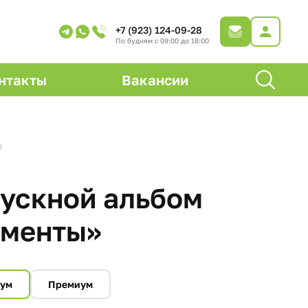
+7 (923) 124-09-28
По будням с 09:00 до 18:00
нтакты
Вакансии
ы
ускной альбом
менты»
мум
Премиум