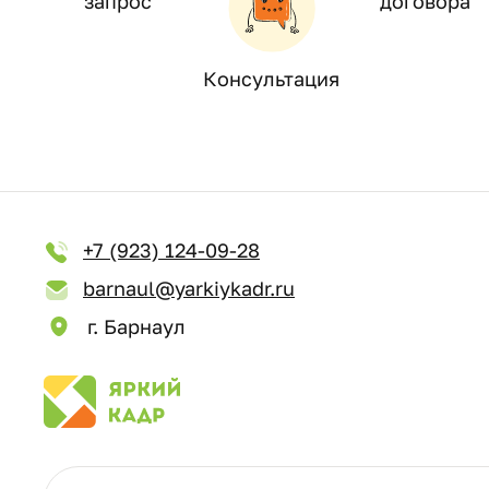
запрос
договора
Консультация
+7 (923) 124-09-28
barnaul@yarkiykadr.ru
г. Барнаул