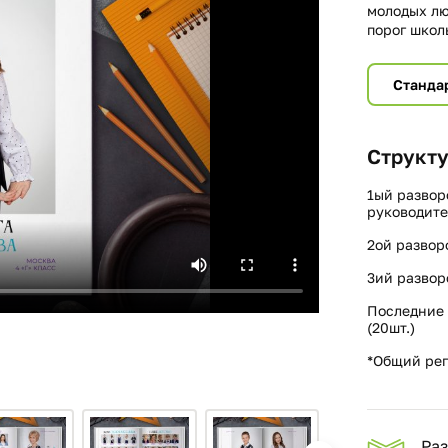
молодых лю
порог школ
Станда
Структу
1ый развор
руководите
2ой развор
3ий развор
Последние 
(20шт.)
*Общий реп
Ра