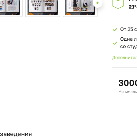
21*
От 25 
Одна л
со ст
Дополнител
300
Минимальн
 заведения