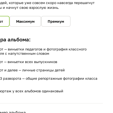
дей, которые уже совсем скоро навсегда перешагнут
ы и начнут свою взрослую жизнь.
рт
Максимум
Премиум
ра альбома:
от — виньетки педагогов и фотография классного
ля с напутственным словом
от — виньетки всех выпускников
от и далее — личные страницы детей
3 разворота — общие репортажные фотографии класса
ортаж у всех альбомов одинаковый
змер альбома