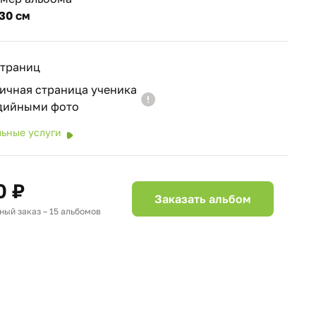
30 см
страниц
ичная страница ученика
удийными фото
ьные услуги
0 ₽
Заказать альбом
ый заказ – 15 альбомов