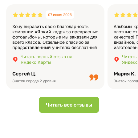
07 июля 2025
Хочу выразить свою благодарность
Альбомы кр
компании «Яркий кадр» за прекрасные
плотные ст
фотоальбомы, которые мы заказали для
качество! 
всего класса. Отдельное спасибо за
дизайнов, 
предоставленный учителю бесплатный
изготовлен
экземпляр — это очень приятно и
различные
Читать полный отзыв на
Читать
подчёркивает значимость события.
оформлени
Яндекс.Карты
Яндекс
Качество альбомов на высшем уровне:
добавить 
плотная бумага, красивый дизайн….
смотреть ч
Сергей Ц.
Мария К.
видео с де
Небольшо
Знаток города 2 уровня
Знаток город
Читать все отзывы