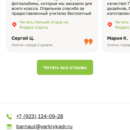
фотоальбомы, которые мы заказали для
качество! 
всего класса. Отдельное спасибо за
дизайнов, 
предоставленный учителю бесплатный
изготовлен
экземпляр — это очень приятно и
различные
Читать полный отзыв на
Читать
подчёркивает значимость события.
оформлени
Яндекс.Карты
Яндекс
Качество альбомов на высшем уровне:
добавить 
плотная бумага, красивый дизайн….
смотреть ч
Сергей Ц.
Мария К.
видео с де
Небольшо
Знаток города 2 уровня
Знаток город
Читать все отзывы
+7 (923) 124-09-28
barnaul@yarkiykadr.ru