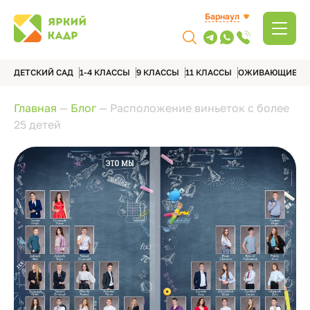
Барнаул
ДЕТСКИЙ САД
1-4 КЛАССЫ
9 КЛАССЫ
11 КЛАССЫ
ОЖИВАЮЩИЕ А
Главная
—
Блог
—
Расположение виньеток с более
25 детей